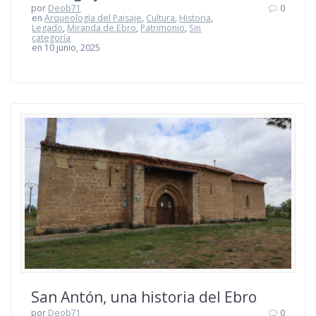
por
Deob71
0
en
Arqueología del Paisaje
,
Cultura
,
Historia
,
Legado
,
Miranda de Ebro
,
Patrimonio
,
Sin
categoría
en 10 junio, 2025
San Antón, una historia del Ebro
por
Deob71
0