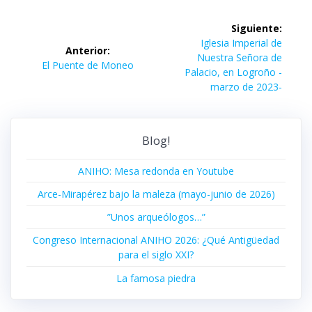
Navegación
Siguiente:
de
Siguiente
Iglesia Imperial de
Anterior:
entrada:
Nuestra Señora de
Entrada
El Puente de Moneo
entradas
Palacio, en Logroño -
anterior:
marzo de 2023-
Blog!
ANIHO: Mesa redonda en Youtube
Arce-Mirapérez bajo la maleza (mayo-junio de 2026)
”Unos arqueólogos…”
Congreso Internacional ANIHO 2026: ¿Qué Antigüedad
para el siglo XXI?
La famosa piedra