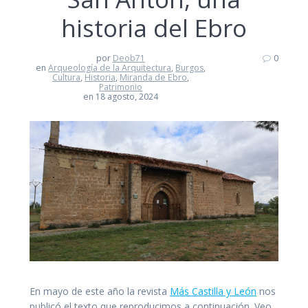
historia del Ebro
por
Deob71
0
en
Arqueología de la Arquitectura
,
Burgos
,
Cultura
,
Historia
,
Miranda de Ebro
,
Patrimonio
en 18 agosto, 2024
En mayo de este año la revista
Más Castilla y León
nos
publicó el texto que reproducimos a continuación. Veo