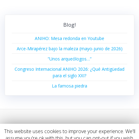
Blog!
ANIHO: Mesa redonda en Youtube
Arce-Mirapérez bajo la maleza (mayo-junio de 2026)
”Unos arqueólogos…”
Congreso Internacional ANIHO 2026: ¿Qué Antigüedad
para el siglo XXI?
La famosa piedra
This website uses cookies to improve your experience. We'll
© 2026 ArkeoClio. Construido utilizando WordPress y el
assume you're ok with this, but you can opt-out if you wish.
Highlight Theme