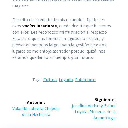
mayores.
Descrito el escenario de mis recuerdos, fijados en
esos
vacíos interiores,
queda discutir qué hacemos
con ellos. Les reconozco mi frustración al respecto.
Está claro que las fórmulas mágicas no existen, y
pensar en periodos largos para la gestión de estos
lugares se me antoja aterrador porque, quizá, nos
estamos quedando sin tiempo, y sin futuro.
Tags:
Cultura
,
Legado
,
Patrimonio
Navegación
Siguiente:
Anterior:
de
Siguiente
Josefina Andrío y Esther
Entrada
Volando sobre la Chabola
entrada:
Loyola: Pioneras de la
anterior:
de la Hechicera
entradas
Arqueología