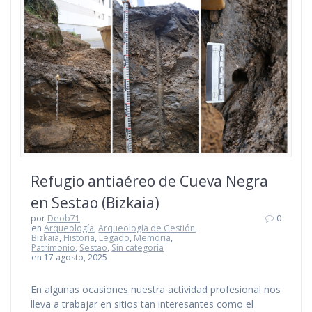
Refugio antiaéreo de Cueva Negra
en Sestao (Bizkaia)
por
Deob71
0
en
Arqueología
,
Arqueología de Gestión
,
Bizkaia
,
Historia
,
Legado
,
Memoria
,
Patrimonio
,
Sestao
,
Sin categoría
en 17 agosto, 2025
En algunas ocasiones nuestra actividad profesional nos
lleva a trabajar en sitios tan interesantes como el