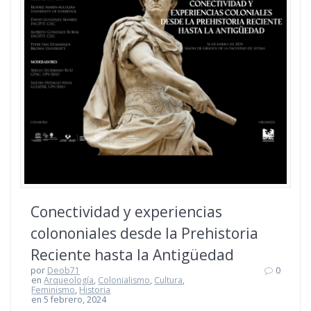
Conectividad y experiencias
colononiales desde la Prehistoria
Reciente hasta la Antigüedad
por
Deob71
0
en
Arqueología
,
Colonialismo
,
Cultura
,
Feminismo
,
Historia
en 5 febrero, 2024