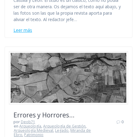
Castilla y León. El título es un clásico, como no podía
ser de otra manera. Os dejamos el texto aquí abajo, y
las fotos son las que la propia revista aporta para
aliviar el texto. Al redactor jefe…
Leer más
Errores y Horrores…
por
Deob71
0
en
Arqueología
,
Arqueología de Gestión
,
Arqueología Medieval
,
Legado
,
Miranda de
Ebro
,
Patrimonio