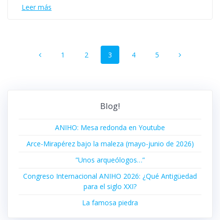
Leer más
Navegación
Página
Página
Página
Página
Página
1
2
3
4
5
de
entradas
Blog!
ANIHO: Mesa redonda en Youtube
Arce-Mirapérez bajo la maleza (mayo-junio de 2026)
”Unos arqueólogos…”
Congreso Internacional ANIHO 2026: ¿Qué Antigüedad
para el siglo XXI?
La famosa piedra