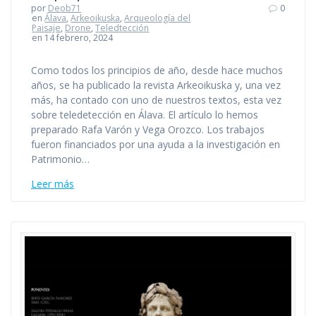
por
Deob71
0
en
Álava
,
Arkeoikuska
,
Arqueología del
Paisaje
,
Drone
,
Teledtección
en 14 febrero, 2024
Como todos los principios de año, desde hace muchos
años, se ha publicado la revista Arkeoikuska y, una vez
más, ha contado con uno de nuestros textos, esta vez
sobre teledetección en Álava. El artículo lo hemos
preparado Rafa Varón y Vega Orozco. Los trabajos
fueron financiados por una ayuda a la investigación en
Patrimonio…
Leer más