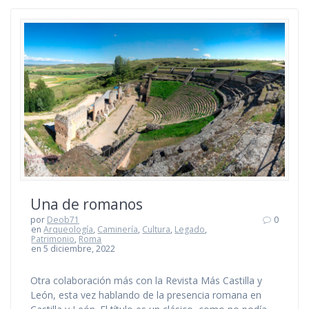
Una de romanos
por
Deob71
0
en
Arqueología
,
Caminería
,
Cultura
,
Legado
,
Patrimonio
,
Roma
en 5 diciembre, 2022
Otra colaboración más con la Revista Más Castilla y
León, esta vez hablando de la presencia romana en